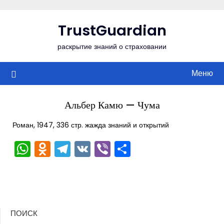
Перейти
к
TrustGuardian
содержимому
раскрытие знаний о страховании
Меню
Альбер Камю — Чума
Роман, 1947, 336 стр. жажда знаний и открытий
WhatsApp
Odnoklassniki
Telegram
VK
Viber
Отправить
ПОИСК