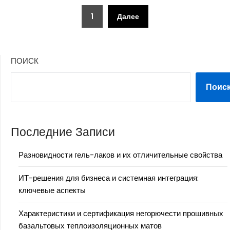
Пагинация
1
Далее
записей
ПОИСК
Поис
Последние Записи
Разновидности гель-лаков и их отличительные свойства
ИТ-решения для бизнеса и системная интеграция:
ключевые аспекты
Характеристики и сертификация негорючести прошивных
базальтовых теплоизоляционных матов