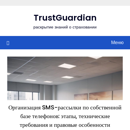
Перейти
к
TrustGuardian
содержимому
раскрытие знаний о страховании
Меню
Организация SMS-рассылки по собственной
базе телефонов: этапы, технические
требования и правовые особенности