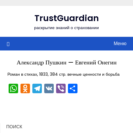
Перейти
к
TrustGuardian
содержимому
раскрытие знаний о страховании
Меню
Александр Пушкин — Евгений Онегин
Роман в стихах, 1833, 384 стр. вечные ценности и борьба
WhatsApp
Odnoklassniki
Telegram
VK
Viber
Отправить
ПОИСК