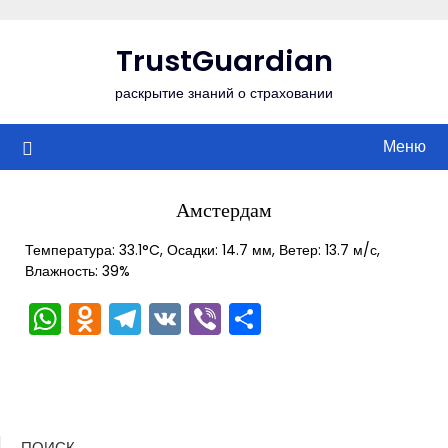
Перейти
к
TrustGuardian
содержимому
раскрытие знаний о страховании
Меню
Амстердам
Температура: 33.1°C, Осадки: 14.7 мм, Ветер: 13.7 м/с,
Влажность: 39%
WhatsApp
Odnoklassniki
Telegram
VK
Viber
Отправить
ПОИСК