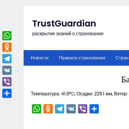
Перейти
к
содержимому
TrustGuardian
раскрытие знаний о страховании
WhatsApp
Odnoklassniki
Новости
Правила страхования
Страх
Telegram
Б
VK
Viber
Температура: 41.9°C, Осадки: 225.1 мм, Ветер:
Отправить
WhatsApp
Odnoklassniki
Telegram
VK
Viber
Отпра