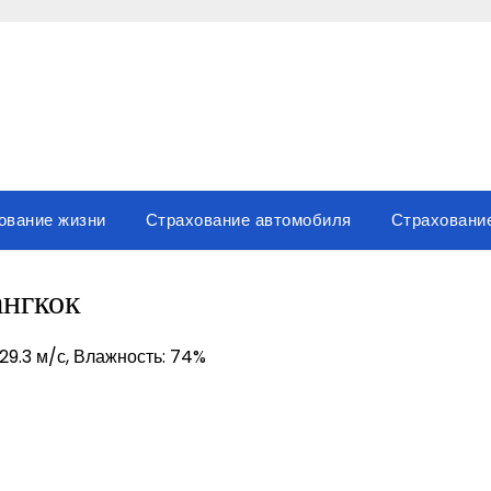
ование жизни
Страхование автомобиля
Страховани
ангкок
 29.3 м/с, Влажность: 74%
вить