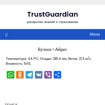
Перейти
к
TrustGuardian
содержимому
раскрытие знаний о страховании
Меню
Буэнос-Айрес
Температура: 44.1°C, Осадки: 281.4 мм, Ветер: 21.3 м/с,
Влажность: 54%
WhatsApp
Odnoklassniki
Telegram
VK
Viber
Отправить
ПОИСК