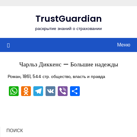
Перейти
к
TrustGuardian
содержимому
раскрытие знаний о страховании
Меню
Чарльз Диккенс — Большие надежды
Роман, 1861, 544 стр. общество, власть и правда
WhatsApp
Odnoklassniki
Telegram
VK
Viber
Отправить
ПОИСК