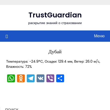
Перейти
к
TrustGuardian
содержимому
раскрытие знаний о страховании
Меню
Дубай
Температура: -24.9°C, Осадки: 129.4 мм, Ветер: 26.0 м/с,
Влажность: 72%
WhatsApp
Odnoklassniki
Telegram
VK
Viber
Отправить
ПОИСК