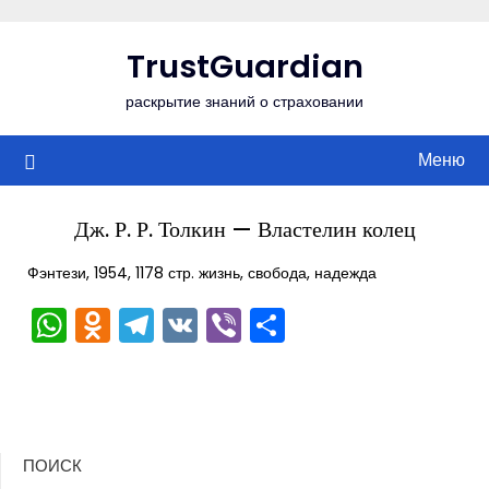
Перейти
к
TrustGuardian
содержимому
раскрытие знаний о страховании
Меню
Дж. Р. Р. Толкин — Властелин колец
Фэнтези, 1954, 1178 стр. жизнь, свобода, надежда
WhatsApp
Odnoklassniki
Telegram
VK
Viber
Отправить
ПОИСК