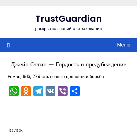
Перейти
к
TrustGuardian
содержимому
раскрытие знаний о страховании
Меню
Джейн Остин — Гордость и предубеждение
Роман, 1813, 279 стр. вечные ценности и борьба
WhatsApp
Odnoklassniki
Telegram
VK
Viber
Отправить
ПОИСК