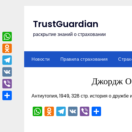
Перейти
к
содержимому
TrustGuardian
раскрытие знаний о страховании
WhatsApp
Odnoklassniki
Новости
Правила страхования
Страх
Telegram
Джордж О
VK
Viber
Антиутопия, 1949, 328 стр. история о дружбе 
Отправить
WhatsApp
Odnoklassniki
Telegram
VK
Viber
Отпра