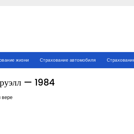
ование жизни
Страхование автомобиля
Страховани
руэлл — 1984
и вере
вить