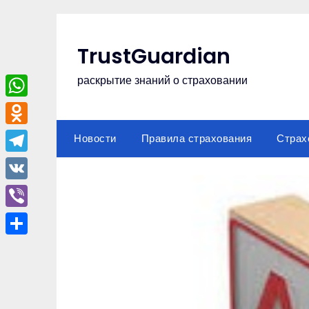
Перейти
к
содержимому
TrustGuardian
раскрытие знаний о страховании
WhatsApp
Odnoklassniki
Новости
Правила страхования
Страх
Telegram
VK
Viber
Отправить