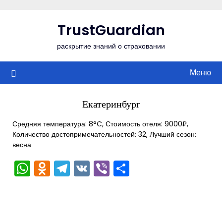
Перейти
к
TrustGuardian
содержимому
раскрытие знаний о страховании
Меню
Екатеринбург
Средняя температура: 8°C, Стоимость отеля: 9000₽,
Количество достопримечательностей: 32, Лучший сезон:
весна
WhatsApp
Odnoklassniki
Telegram
VK
Viber
Отправить