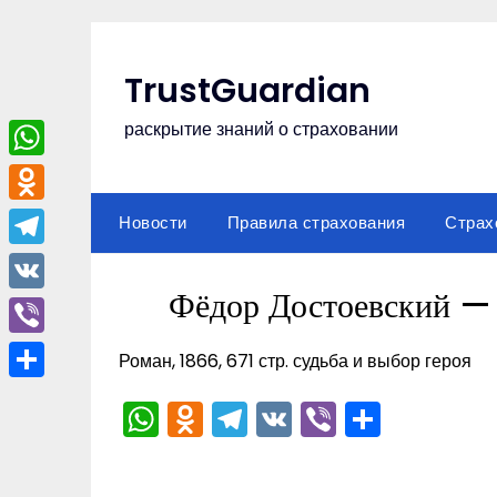
Перейти
к
содержимому
TrustGuardian
раскрытие знаний о страховании
WhatsApp
Odnoklassniki
Новости
Правила страхования
Страх
Telegram
Фёдор Достоевский — 
VK
Viber
Роман, 1866, 671 стр. судьба и выбор героя
Отправить
WhatsApp
Odnoklassniki
Telegram
VK
Viber
Отпра