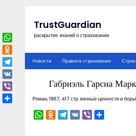
Перейти
к
содержимому
TrustGuardian
раскрытие знаний о страховании
WhatsApp
Odnoklassniki
Новости
Правила страхования
Страх
Telegram
Габриэль Гарсиа Марк
VK
Viber
Роман, 1967, 417 стр. вечные ценности и борь
Отправить
WhatsApp
Odnoklassniki
Telegram
VK
Viber
Отпра