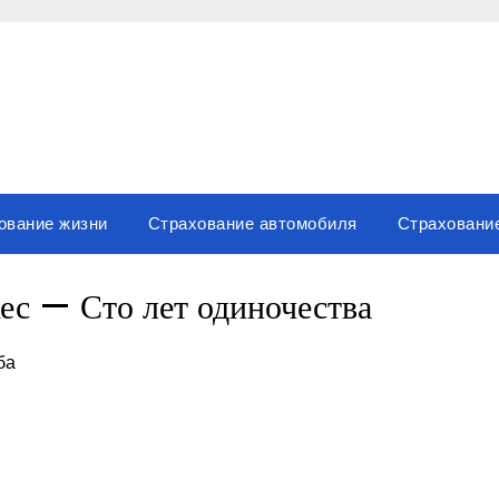
ование жизни
Страхование автомобиля
Страховани
ес — Сто лет одиночества
ба
вить