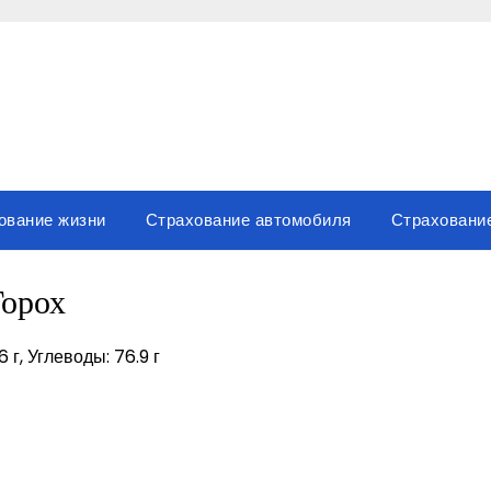
ование жизни
Страхование автомобиля
Страховани
Горох
6 г, Углеводы: 76.9 г
вить