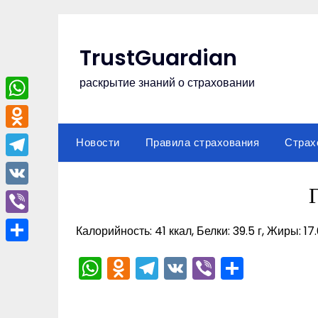
Перейти
к
содержимому
TrustGuardian
раскрытие знаний о страховании
WhatsApp
Odnoklassniki
Новости
Правила страхования
Страх
Telegram
VK
Viber
Калорийность: 41 ккал, Белки: 39.5 г, Жиры: 17.
Отправить
WhatsApp
Odnoklassniki
Telegram
VK
Viber
Отпра