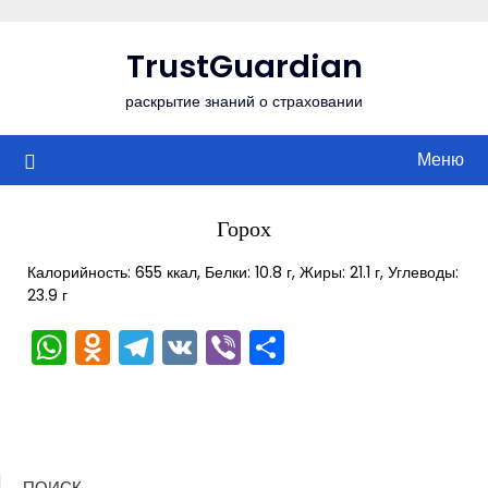
Перейти
к
TrustGuardian
содержимому
раскрытие знаний о страховании
Меню
Горох
Калорийность: 655 ккал, Белки: 10.8 г, Жиры: 21.1 г, Углеводы:
23.9 г
WhatsApp
Odnoklassniki
Telegram
VK
Viber
Отправить
ПОИСК