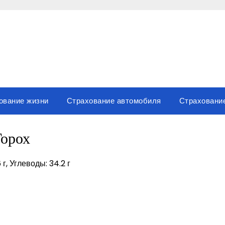
ование жизни
Страхование автомобиля
Страховани
Горох
 г, Углеводы: 34.2 г
вить