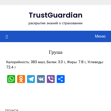
Перейти
к
TrustGuardian
содержимому
раскрытие знаний о страховании
Меню
Груша
Калорийность: 383 ккал, Белки: 3.0 г, Жиры: 7.8 г, Углеводы:
72.4 г
WhatsApp
Odnoklassniki
Telegram
VK
Viber
Отправить
ПОИСК