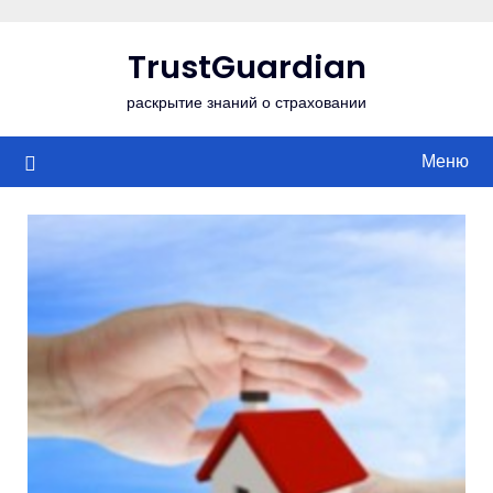
Перейти
к
TrustGuardian
содержимому
раскрытие знаний о страховании
Меню