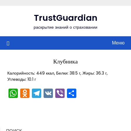
Перейти
к
TrustGuardian
содержимому
раскрытие знаний о страховании
Меню
Клубника
Калорийность: 449 ккал, Белки: 38.5 г, Жиры: 36.3 г,
Углеводы: 10.1 г
WhatsApp
Odnoklassniki
Telegram
VK
Viber
Отправить
ПОИСК