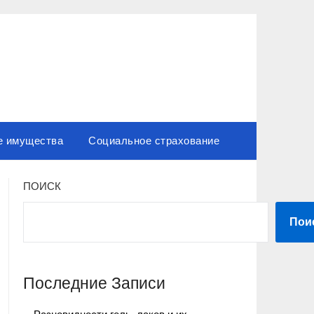
е имущества
Социальное страхование
ПОИСК
Пои
Последние Записи