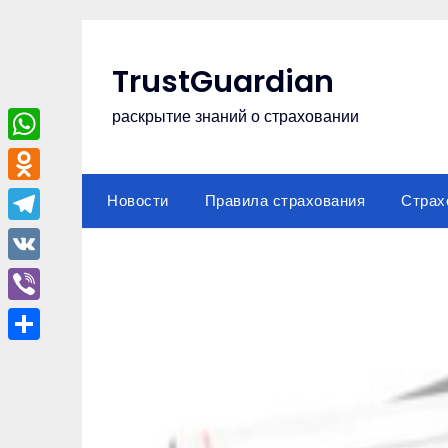
Перейти
к
содержимому
TrustGuardian
раскрытие знаний о страховании
WhatsApp
Odnoklassniki
Новости
Правила страхования
Страх
Telegram
VK
Viber
Отправить