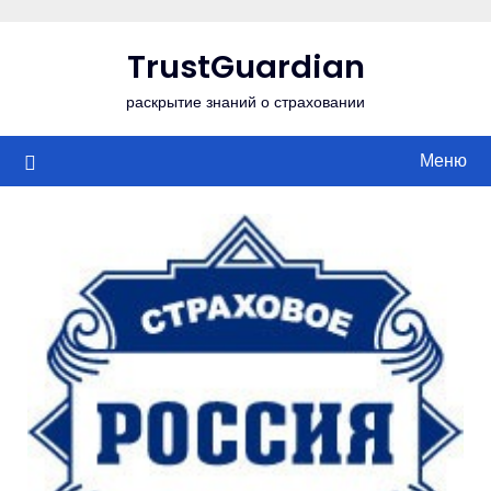
Перейти
к
TrustGuardian
содержимому
раскрытие знаний о страховании
Меню