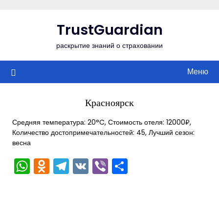
Перейти
к
TrustGuardian
содержимому
раскрытие знаний о страховании
Меню
Красноярск
Средняя температура: 20°C, Стоимость отеля: 12000₽,
Количество достопримечательностей: 45, Лучший сезон:
весна
WhatsApp
Odnoklassniki
Telegram
VK
Viber
Отправить