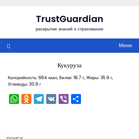
Перейти
к
TrustGuardian
содержимому
раскрытие знаний о страховании
Меню
Кукуруза
Калорийность: 664 ккал, Белки: 18.7 г, Жиры: 35.9 г,
Углеводы: 30.9 г
WhatsApp
Odnoklassniki
Telegram
VK
Viber
Отправить
ПОИСК