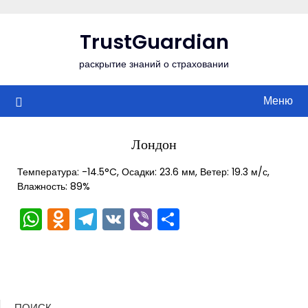
Перейти
к
TrustGuardian
содержимому
раскрытие знаний о страховании
Меню
Лондон
Температура: -14.5°C, Осадки: 23.6 мм, Ветер: 19.3 м/с,
Влажность: 89%
WhatsApp
Odnoklassniki
Telegram
VK
Viber
Отправить
ПОИСК