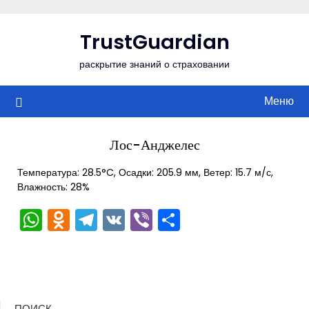
Перейти
к
TrustGuardian
содержимому
раскрытие знаний о страховании
Меню
Лос-Анджелес
Температура: 28.5°C, Осадки: 205.9 мм, Ветер: 15.7 м/с,
Влажность: 28%
WhatsApp
Odnoklassniki
Telegram
VK
Viber
Отправить
ПОИСК