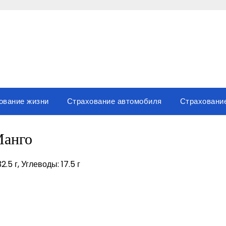
ование жизни
Страхование автомобиля
Страховани
анго
.5 г, Углеводы: 17.5 г
вить