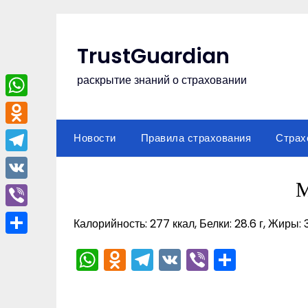
Перейти
к
содержимому
TrustGuardian
раскрытие знаний о страховании
WhatsApp
Odnoklassniki
Новости
Правила страхования
Страх
Telegram
М
VK
Viber
Калорийность: 277 ккал, Белки: 28.6 г, Жиры: 32
Отправить
WhatsApp
Odnoklassniki
Telegram
VK
Viber
Отпра