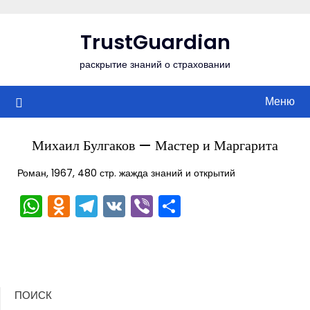
Перейти
к
TrustGuardian
содержимому
раскрытие знаний о страховании
Меню
Михаил Булгаков — Мастер и Маргарита
Роман, 1967, 480 стр. жажда знаний и открытий
WhatsApp
Odnoklassniki
Telegram
VK
Viber
Отправить
ПОИСК