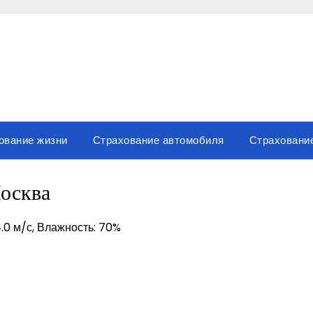
ование жизни
Страхование автомобиля
Страховани
осква
4.0 м/с, Влажность: 70%
вить