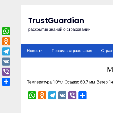
Перейти
к
содержимому
TrustGuardian
раскрытие знаний о страховании
WhatsApp
Odnoklassniki
Новости
Правила страхования
Страх
Telegram
М
VK
Viber
Температура: 1.0°C, Осадки: 60.7 мм, Ветер: 1
Отправить
WhatsApp
Odnoklassniki
Telegram
VK
Viber
Отпра