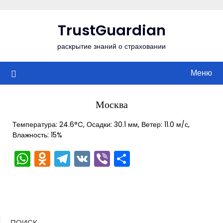
Перейти
к
TrustGuardian
содержимому
раскрытие знаний о страховании
Меню
Москва
Температура: 24.6°C, Осадки: 30.1 мм, Ветер: 11.0 м/с,
Влажность: 15%
WhatsApp
Odnoklassniki
Telegram
VK
Viber
Отправить
ПОИСК