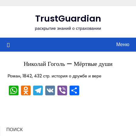
Перейти
к
TrustGuardian
содержимому
раскрытие знаний о страховании
Меню
Николай Гоголь — Мёртвые души
Роман, 1842, 432 стр. история о дружбе и вере
WhatsApp
Odnoklassniki
Telegram
VK
Viber
Отправить
ПОИСК