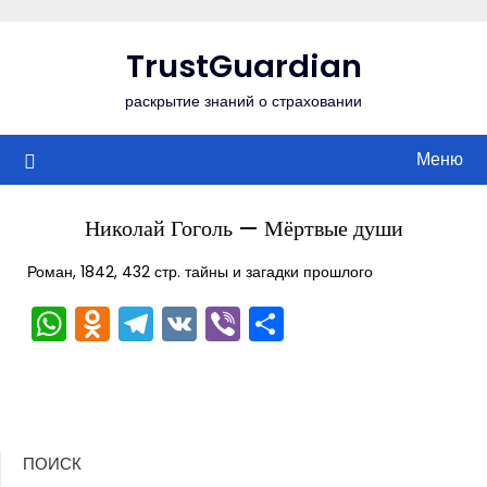
Перейти
к
TrustGuardian
содержимому
раскрытие знаний о страховании
Меню
Николай Гоголь — Мёртвые души
Роман, 1842, 432 стр. тайны и загадки прошлого
WhatsApp
Odnoklassniki
Telegram
VK
Viber
Отправить
ПОИСК