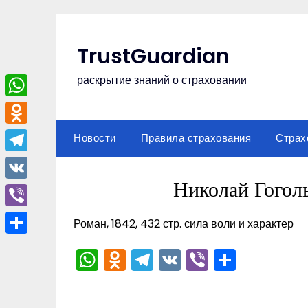
Перейти
к
содержимому
TrustGuardian
раскрытие знаний о страховании
WhatsApp
Odnoklassniki
Новости
Правила страхования
Страх
Telegram
Николай Гого
VK
Viber
Роман, 1842, 432 стр. сила воли и характер
Отправить
WhatsApp
Odnoklassniki
Telegram
VK
Viber
Отпра