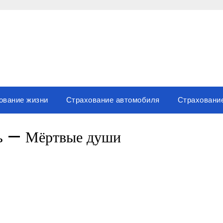
ование жизни
Страхование автомобиля
Страховани
ль — Мёртвые души
вить