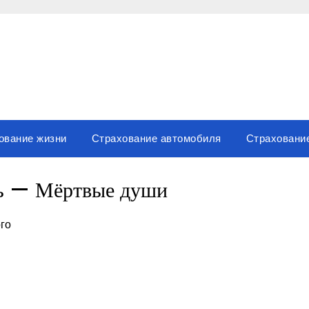
ование жизни
Страхование автомобиля
Страховани
ль — Мёртвые души
ого
вить