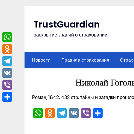
Перейти
к
содержимому
TrustGuardian
раскрытие знаний о страховании
WhatsApp
Odnoklassniki
Новости
Правила страхования
Страх
Telegram
Николай Гого
VK
Viber
Роман, 1842, 432 стр. тайны и загадки прошл
Отправить
WhatsApp
Odnoklassniki
Telegram
VK
Viber
Отпра