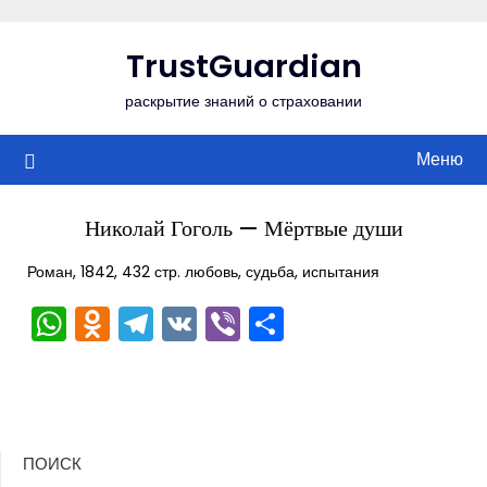
Перейти
к
TrustGuardian
содержимому
раскрытие знаний о страховании
Меню
Николай Гоголь — Мёртвые души
Роман, 1842, 432 стр. любовь, судьба, испытания
WhatsApp
Odnoklassniki
Telegram
VK
Viber
Отправить
ПОИСК