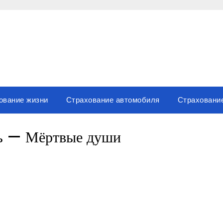
ование жизни
Страхование автомобиля
Страховани
ль — Мёртвые души
вить