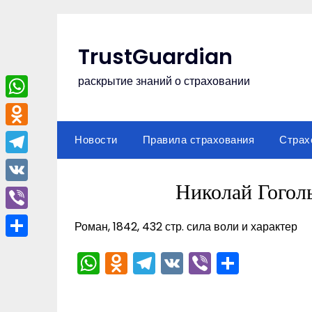
Перейти
к
содержимому
TrustGuardian
раскрытие знаний о страховании
WhatsApp
Odnoklassniki
Новости
Правила страхования
Страх
Telegram
Николай Гого
VK
Viber
Роман, 1842, 432 стр. сила воли и характер
Отправить
WhatsApp
Odnoklassniki
Telegram
VK
Viber
Отпра