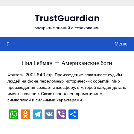
Перейти
к
TrustGuardian
содержимому
раскрытие знаний о страховании
Меню
Нил Гейман — Американские боги
Фэнтези, 2001, 640 стр. Произведение показывает судьбы
людей на фоне переломных исторических событий. Мир
произведения создаёт атмосферу, в которой каждая деталь
имеет значение. Сюжет наполнен драматизмом,
символикой и сильными характерами.
WhatsApp
Odnoklassniki
Telegram
VK
Viber
Отправить