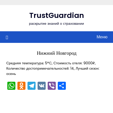
Перейти
к
TrustGuardian
содержимому
раскрытие знаний о страховании
Меню
Нижний Новгород
Средняя температура: 5°C, Стоимость отеля: 9000₽,
Количество достопримечательностей: 14, Лучший сезон:
осень
WhatsApp
Odnoklassniki
Telegram
VK
Viber
Отправить