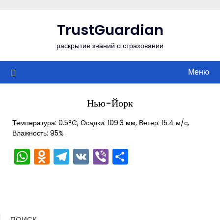
Перейти
к
TrustGuardian
содержимому
раскрытие знаний о страховании
Меню
Нью-Йорк
Температура: 0.5°C, Осадки: 109.3 мм, Ветер: 15.4 м/с,
Влажность: 95%
WhatsApp
Odnoklassniki
Telegram
VK
Viber
Отправить
ПОИСК