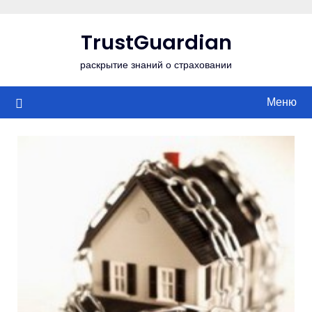
Перейти
к
TrustGuardian
содержимому
раскрытие знаний о страховании
Меню