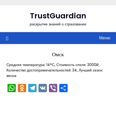
Перейти
к
TrustGuardian
содержимому
раскрытие знаний о страховании
Меню
Омск
Средняя температура: 14°C, Стоимость отеля: 3000₽,
Количество достопримечательностей: 34, Лучший сезон:
весна
WhatsApp
Odnoklassniki
Telegram
VK
Viber
Отправить