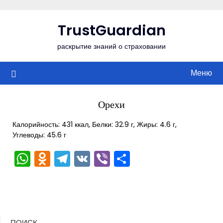
Перейти
к
TrustGuardian
содержимому
раскрытие знаний о страховании
Меню
Орехи
Калорийность: 431 ккал, Белки: 32.9 г, Жиры: 4.6 г,
Углеводы: 45.6 г
WhatsApp
Odnoklassniki
Telegram
VK
Viber
Отправить
ПОИСК