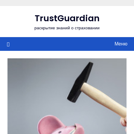
Перейти
к
TrustGuardian
содержимому
раскрытие знаний о страховании
Меню