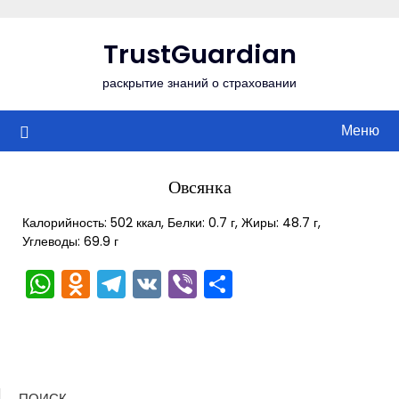
Перейти
к
TrustGuardian
содержимому
раскрытие знаний о страховании
Меню
Овсянка
Калорийность: 502 ккал, Белки: 0.7 г, Жиры: 48.7 г,
Углеводы: 69.9 г
WhatsApp
Odnoklassniki
Telegram
VK
Viber
Отправить
ПОИСК