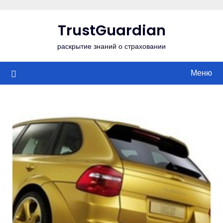
Перейти
к
TrustGuardian
содержимому
раскрытие знаний о страховании
Меню