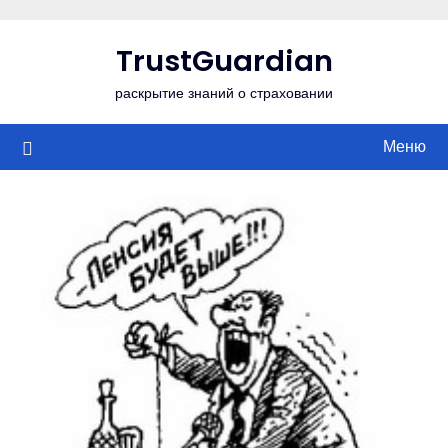
Перейти
к
TrustGuardian
содержимому
раскрытие знаний о страховании
Меню