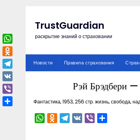
Перейти
к
содержимому
TrustGuardian
раскрытие знаний о страховании
WhatsApp
Odnoklassniki
Новости
Правила страхования
Страх
Telegram
Рэй Брэдбери —
VK
Viber
Фантастика, 1953, 256 стр. жизнь, свобода, н
Отправить
WhatsApp
Odnoklassniki
Telegram
VK
Viber
Отпра