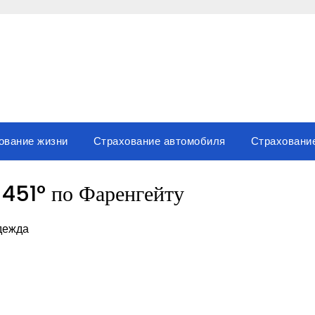
ование жизни
Страхование автомобиля
Страховани
 451° по Фаренгейту
адежда
вить