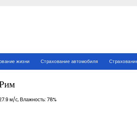
ование жизни
Страхование автомобиля
Страховани
Рим
 27.9 м/с, Влажность: 78%
вить