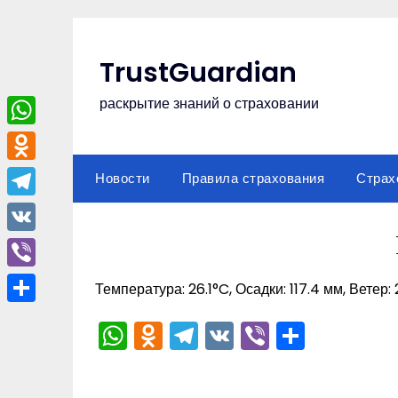
Перейти
к
содержимому
TrustGuardian
раскрытие знаний о страховании
WhatsApp
Odnoklassniki
Новости
Правила страхования
Страх
Telegram
VK
Viber
Температура: 26.1°C, Осадки: 117.4 мм, Ветер:
Отправить
WhatsApp
Odnoklassniki
Telegram
VK
Viber
Отпра